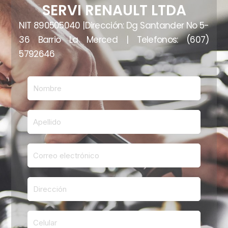
SERVI RENAULT LTDA
NIT 890505040 |Dirección: Dg Santander No 5-
36 Barrio La Merced | Telefonos: (607)
5792646