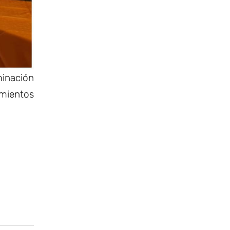
minación
imientos