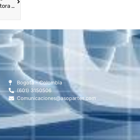
Asopartes Seccional Oriente con su Directora Yesenia Villamizar Castillo, Miembros de Junta Directiva y el Mayor Fabian León Policía MEBUC
Bogotá - Colombia
(601) 3150506
Comunicaciones@asopartes.com