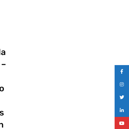
la
 –
o
s
n