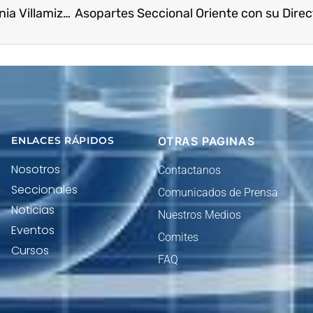
la Directora Seccional Oriente Yesenia Villamizar Castillo junto con el sargento Fabio Rodríguez y subintendente willian Caicedo Líderes del Frente Seguridad Empresarial Sijin -Policia Metropolitana de Bucaramanga realizaron la capacitación virtual de DELITOS CIBERNETICOS para nuestras empresas afiliadas.
ENLACES RÁPIDOS
OTRAS PAGINAS
Nosotros
Contactanos
Seccionales
Comunicados de Prensa
Noticias
Nuestros Medios
Eventos
Comites
Cursos
FAQ