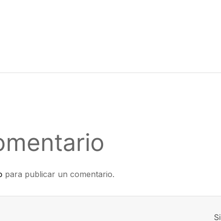
omentario
o
para publicar un comentario.
S