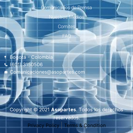
Comunicados de Prensa
Nuestros Medios
Comites
FAQ
Bogotá - Colombia
(601) 3150506
Comunicaciones@asopartes.com
Copyright © 2021
Asopartes
. Todos los derechos
reservados.
Privacy Policy
Terms & Condition