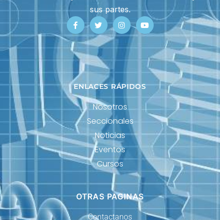
sus partes.
ENLACES RÁPIDOS
Nosotros
Seccionales
Noticias
Eventos
Cursos
OTRAS PAGINAS
Contactanos