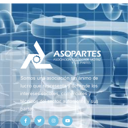
Somos una asociación sin ánimo de
lucro que representa y defiende los
intereses sociales, comerciales y
técnicos del sector automotor y sus
partes.