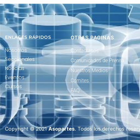
ENLACES RÁPIDOS
OTRAS PAGINAS
Nosotros
Contactanos
Seccionales
Comunicados de Prensa
Noticias
Nuestros Medios
Eventos
Comites
Cursos
FAQ
Copyright © 2021
Asopartes
. Todos los derechos reser