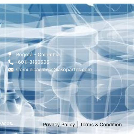
Bogotá - Colombia
(601) 3150506
Comunicaciones@asopartes.com
vados.
Privacy Policy
Terms & Condition