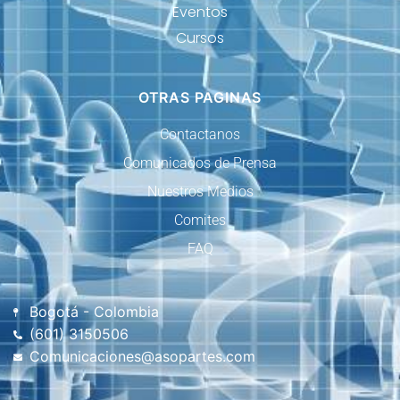
Eventos
Cursos
OTRAS PAGINAS
Contactanos
Comunicados de Prensa
Nuestros Medios
Comites
FAQ
Bogotá - Colombia
(601) 3150506
Comunicaciones@asopartes.com