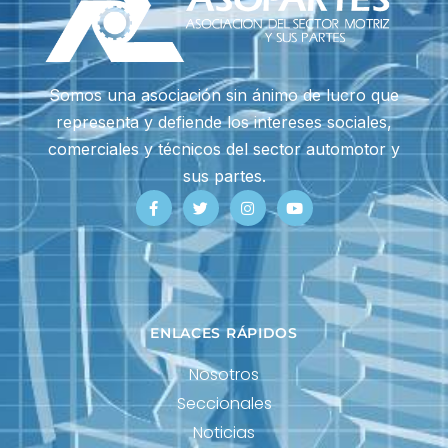
Somos una asociación sin ánimo de lucro que
representa y defiende los intereses sociales,
comerciales y técnicos del sector automotor y
sus partes.
ENLACES RÁPIDOS
Nosotros
Seccionales
Noticias