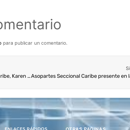
omentario
o
para publicar un comentario.
S
La directora ejecutiva seccional Caribe, Karen Lucía Beleño en compañía del Alcalde de la ciudad de Barranquilla el Dr. Jaime Pumarejo, celebrando la reunión «BARRANQUILLA 2100 UN ENCUENTRO DE VISIÓN PARA EL FUTURO» convocada por la alcaldía de Barranquilla. Asopartes presente
ENLACES RÁPIDOS
OTRAS PAGINAS