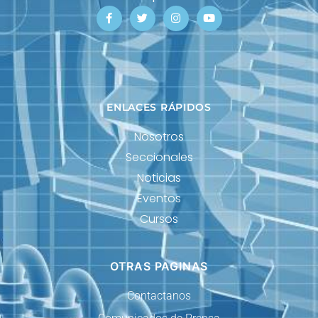
ENLACES RÁPIDOS
Nosotros
Seccionales
Noticias
Eventos
Cursos
OTRAS PAGINAS
Contactanos