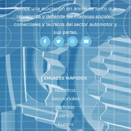
Somos una asociación sin ánimo de lucro que
representa y defiende los intereses sociales,
comerciales y técnicos del sector automotor y
sus partes.
ENLACES RÁPIDOS
Nosotros
Seccionales
Noticias
Eventos
Cursos