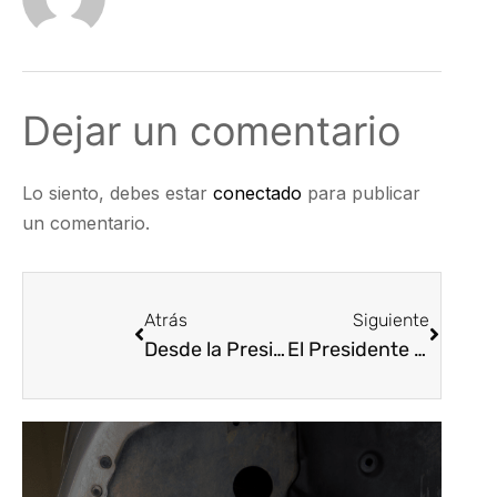
Dejar un comentario
Lo siento, debes estar
conectado
para publicar
un comentario.
Atrás
Siguiente
Desde la Presidencia Ejecutiva Nacional de Asopartes Carlos Andrés Pineda Osorio @cpinedao conocimos y valoramos la tarea realizada por Juan Camilo Restrepo @Juancamilorpog Alto Comisionado para La Paz y Alto Consejero de Seguridad Nacional.
El Presidente Ejecutivo Nacional de Asopartes Carlos Andrés Pineda Osorio @cpinedao asiste al Consejo Directivo del @BureauMedellin . Acompañamos a su Directora (E) Laura Sepulveda y su labor de promoción de ciudad y esperamos muchos asistentes a nuestras @feriaautopartes y @feria2ruedas en @plazamayormed .