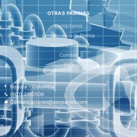
OTRAS PAGINAS
Contactanos
Comunicados de Prensa
Nuestros Medios
Comites
FAQ
Bogotá - Colombia
(601) 3150506
Comunicaciones@asopartes.com