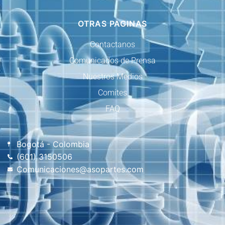
OTRAS PAGINAS
Contactanos
Comunicados de Prensa
Nuestros Medios
Comites
FAQ
Bogotá - Colombia
(601) 3150506
Comunicaciones@asopartes.com