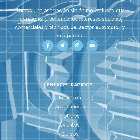
Somos una asociación sin ánimo de lucro que
representa y defiende los intereses sociales,
comerciales y técnicos del sector automotor y
sus partes.
ENLACES RÁPIDOS
Nosotros
Seccionales
Noticias
Eventos
Cursos