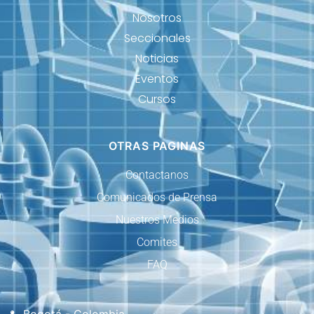
Nosotros
Seccionales
Noticias
Eventos
Cursos
OTRAS PAGINAS
Contactanos
Comunicados de Prensa
Nuestros Medios
Comites
FAQ
Bogotá - Colombia