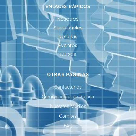
ENLACES RÁPIDOS
Nosotros
Seccionales
Noticias
Eventos
Cursos
OTRAS PAGINAS
Contactanos
Comunicados de Prensa
Nuestros Medios
Comites
FAQ