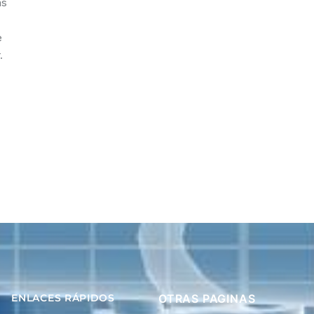
ás
e
.
ENLACES RÁPIDOS
OTRAS PAGINAS