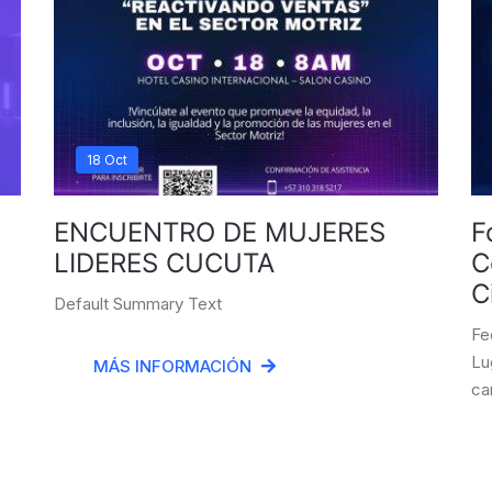
18 Oct
ENCUENTRO DE MUJERES
F
LIDERES CUCUTA
C
C
Default Summary Text
Fe
Lu
MÁS INFORMACIÓN
ca