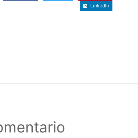
LinkedIn
omentario