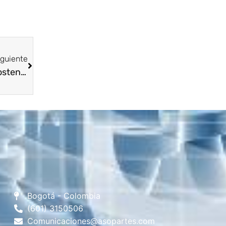
iguiente
ASOPARTES impulsa la transformación sostenible de la industria automotriz
Bogotá - Colombia
(601) 3150506
Comunicaciones@asopartes.com