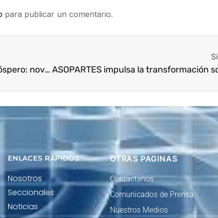
o
para publicar un comentario.
S
Forjando un futuro sostenible y próspero: novedades y compromisos de Asopartes
ENLACES RÁPIDOS
OTRAS PAGINAS
Nosotros
Contactanos
Seccionales
Comunicados de Prensa
Noticias
Nuestros Medios