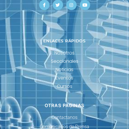
ENLACES RÁPIDOS
Nosotros
Seccionales
Noticias
Eventos
Cursos
OTRAS PAGINAS
Contactanos
Comunicados de Prensa