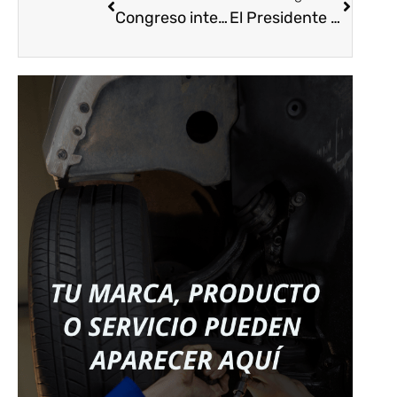
Congreso internacional 2022
El Presidente Ejecutivo Nacional de Asopartes Carlos Andrés Pineda Osorio @cpinedao en el marco del Congreso Internacional de Asopartes 2022 adelantó jornada de trabajo con @Messefrankfurtc buscando mas y mejores beneficios para nuestros autopartistas en eventos como @automechanika_