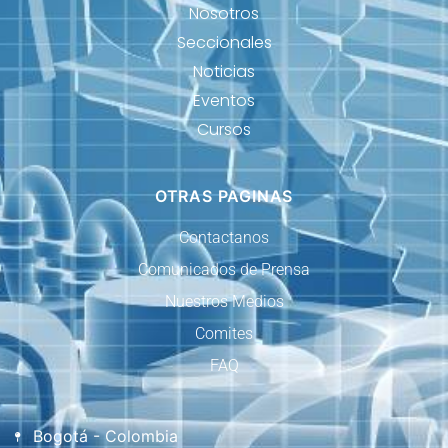
Nosotros
Seccionales
Noticias
Eventos
Cursos
OTRAS PAGINAS
Contactanos
Comunicados de Prensa
Nuestros Medios
Comites
FAQ
Bogotá - Colombia