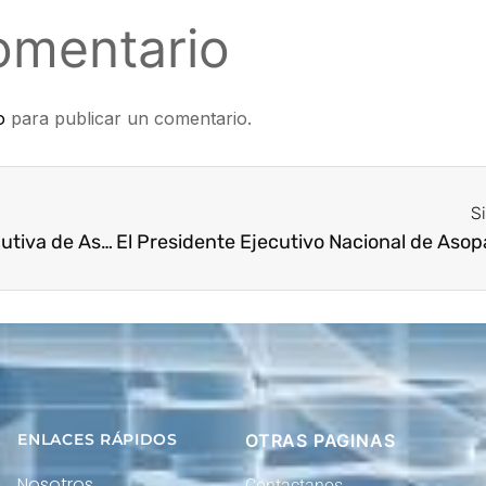
omentario
o
para publicar un comentario.
S
Intervención de la presidencia ejecutiva de Asopartes en el IV Foro de la industria de la Moto En la Feria 2 Ruedas 2022
ENLACES RÁPIDOS
OTRAS PAGINAS
Nosotros
Contactanos