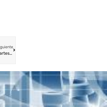
iguiente
El Presidente Ejecutivo Nacional de Asopartes Carlos Andrés Pineda Osorio @cpinedao en el marco del Congreso Internacional de Asopartes 2022 adelantó jornada de trabajo con @Messefrankfurtc buscando mas y mejores beneficios para nuestros autopartistas en eventos como @automechanika_