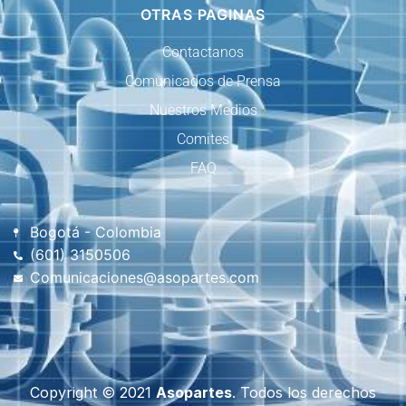
OTRAS PAGINAS
Contactanos
Comunicados de Prensa
Nuestros Medios
Comites
FAQ
Bogotá - Colombia
(601) 3150506
Comunicaciones@asopartes.com
Copyright © 2021
Asopartes
. Todos los derechos