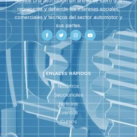
Somos una asociación sin ánimo de lucro que
representa y defiende los intereses sociales,
comerciales y técnicos del sector automotor y
sus partes.
ENLACES RÁPIDOS
Nosotros
Seccionales
Noticias
Eventos
Cursos