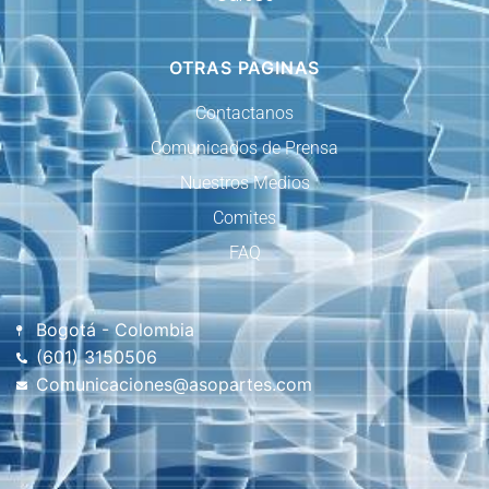
OTRAS PAGINAS
Contactanos
Comunicados de Prensa
Nuestros Medios
Comites
FAQ
Bogotá - Colombia
(601) 3150506
Comunicaciones@asopartes.com