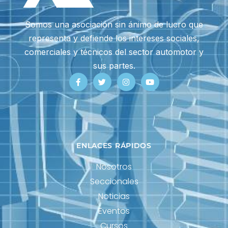
Somos una asociación sin ánimo de lucro que
representa y defiende los intereses sociales,
comerciales y técnicos del sector automotor y
sus partes.
ENLACES RÁPIDOS
Nosotros
Seccionales
Noticias
Eventos
Cursos