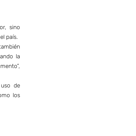
or, sino
l país.
 también
tando la
omento”,
 uso de
como los