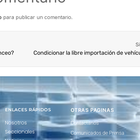
o
para publicar un comentario.
S
anceo?
ENLACES RÁPIDOS
OTRAS PAGINAS
Nosotros
Contactanos
Seccionales
Comunicados de Prensa