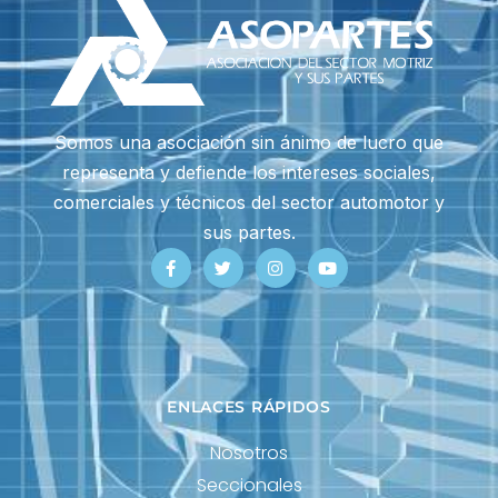
Somos una asociación sin ánimo de lucro que
representa y defiende los intereses sociales,
comerciales y técnicos del sector automotor y
sus partes.
ENLACES RÁPIDOS
Nosotros
Seccionales