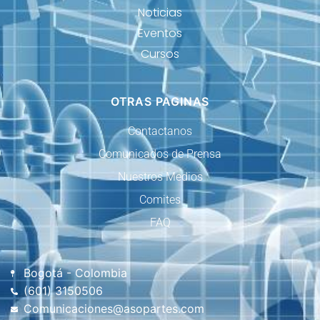
Noticias
Eventos
Cursos
OTRAS PAGINAS
Contactanos
Comunicados de Prensa
Nuestros Medios
Comites
FAQ
Bogotá - Colombia
(601) 3150506
Comunicaciones@asopartes.com