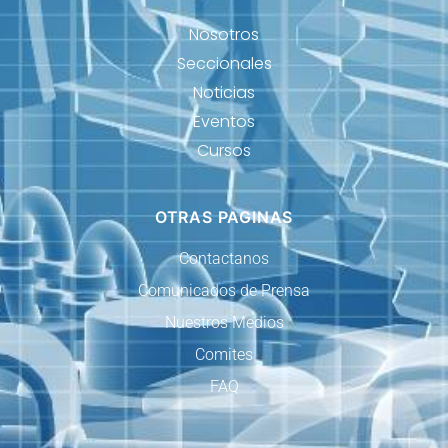
Nosotros
Seccionales
Noticias
Eventos
Cursos
OTRAS PAGINAS
Contactanos
Comunicados de Prensa
Nuestros Medios
Comites
FAQ