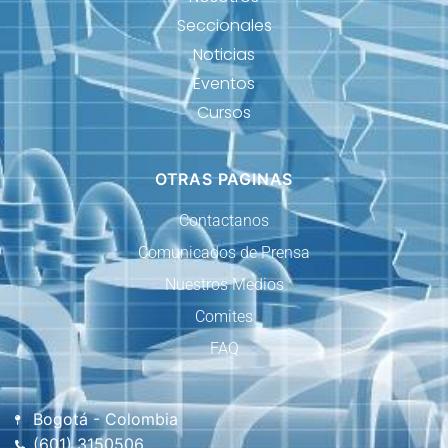
Seccionales
Noticias
Eventos
Cursos
OTRAS PAGINAS
Contactanos
Comunicados de Prensa
Nuestros Medios
Comites
FAQ
Bogotá - Colombia
(601) 3150506