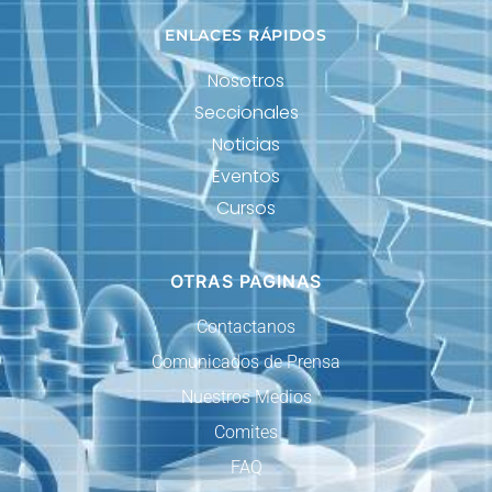
ENLACES RÁPIDOS
Nosotros
Seccionales
Noticias
Eventos
Cursos
OTRAS PAGINAS
Contactanos
Comunicados de Prensa
Nuestros Medios
Comites
FAQ