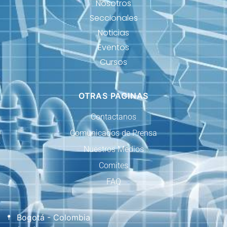
Nosotros
Seccionales
Noticias
Eventos
Cursos
OTRAS PAGINAS
Contactanos
Comunicados de Prensa
Nuestros Medios
Comites
FAQ
Bogotá - Colombia