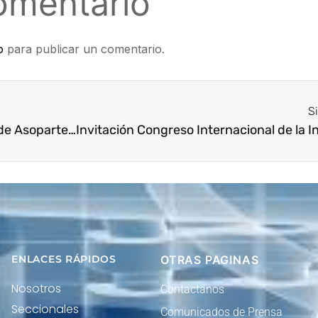
omentario
o
para publicar un comentario.
S
La Presidencia Ejecutiva Nacional de Asopartes visitó Ipiales, frontera con el vecino país del Ecuador.
ENLACES RÁPIDOS
OTRAS PAGINAS
Nosotros
Contactanos
Seccionales
Comunicados de Prensa