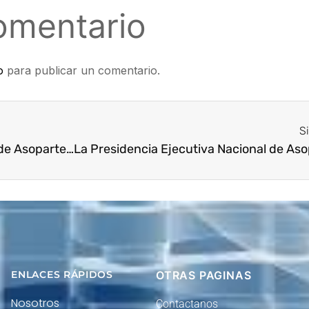
omentario
o
para publicar un comentario.
S
La Presidencia Ejecutiva Nacional de Asopartes ha iniciado el año 2022 trabajando con la Dian
ENLACES RÁPIDOS
OTRAS PAGINAS
Nosotros
Contactanos