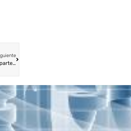
iguiente
La Presidencia Ejecutiva Nacional de Asopartes Colombia @cpinedao adelantó amplia y productiva reunión con la Presidencia Nacional @rofloreshidalgo de la Cámara Nacional de Importadores de Autopartes de Venezuela @canidra . Trabajo conjunto en pro de nuestro sector automotriz en ambos paises