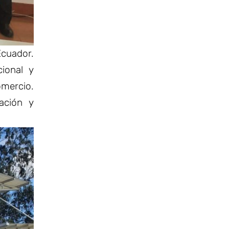
Ecuador.
ional y
omercio.
ación y