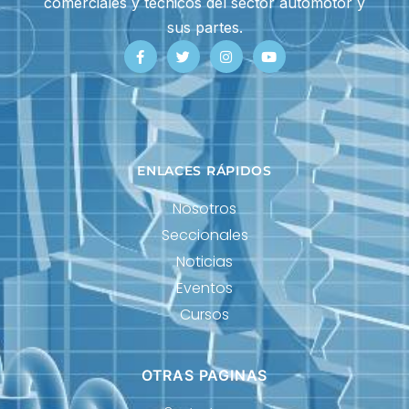
comerciales y técnicos del sector automotor y
sus partes.
ENLACES RÁPIDOS
Nosotros
Seccionales
Noticias
Eventos
Cursos
OTRAS PAGINAS