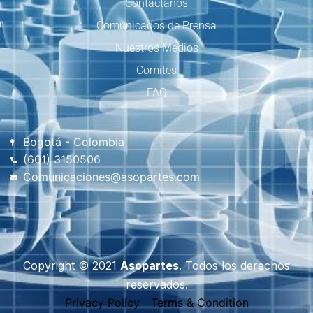
Contactanos
Comunicados de Prensa
Nuestros Medios
Comites
FAQ
Bogotá - Colombia
(601) 3150506
Comunicaciones@asopartes.com
Copyright © 2021
Asopartes
. Todos los derechos
reservados.
Privacy Policy
Terms & Condition