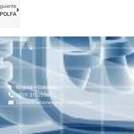
iguiente
n POLFA
Bogotá - Colombia
(601) 3150506
Comunicaciones@asopartes.com