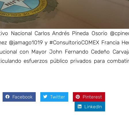
utivo Nacional Carlos Andrés Pineda Osorio @cpine
tínez @jamago1019 y #ConsultorioCOMEX Francia He
ucional con Mayor John Fernando Cedeño Carvaja
rticulando esfuerzos público privados para combatir
Facebook
Twitter
Pinterest
LinkedIn