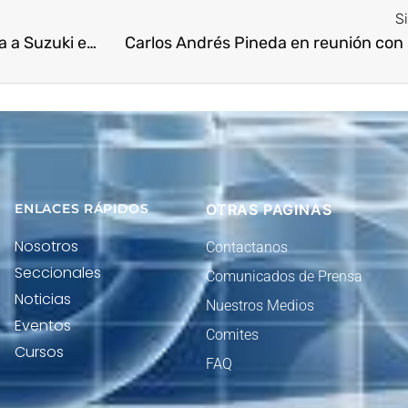
S
Presidente Ejecutivo Nacional visita a Suzuki en eje Cafetero.
Carlos Andrés Pineda en reunión co
ENLACES RÁPIDOS
OTRAS PAGINAS
Nosotros
Contactanos
Seccionales
Comunicados de Prensa
Noticias
Nuestros Medios
Eventos
Comites
Cursos
FAQ