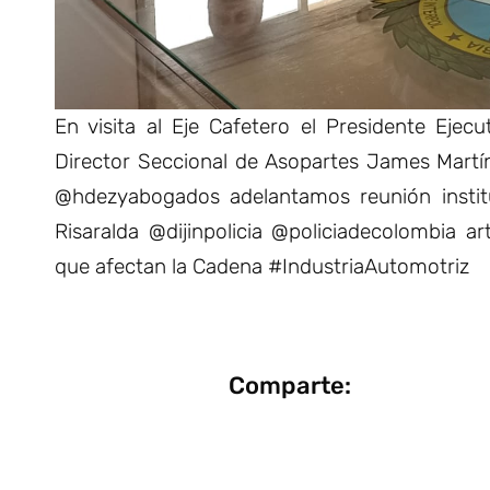
En visita al Eje Cafetero el Presidente Ejec
Director Seccional de Asopartes James Mar
@hdezyabogados adelantamos reunión instit
Risaralda @dijinpolicia @policiadecolombia a
que afectan la Cadena #IndustriaAutomotriz
Comparte: