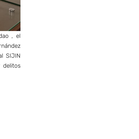
dao , el
rnández
l SIJIN
 delitos