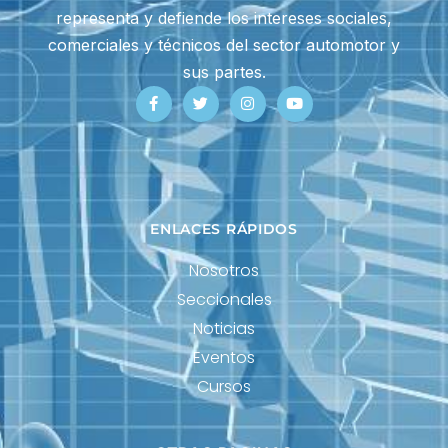
representa y defiende los intereses sociales,
comerciales y técnicos del sector automotor y
sus partes.
ENLACES RÁPIDOS
Nosotros
Seccionales
Noticias
Eventos
Cursos