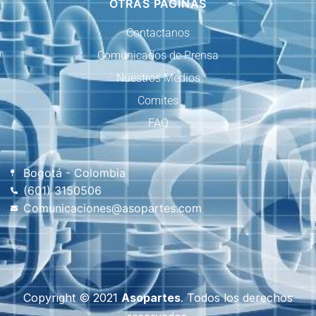
OTRAS PAGINAS
Contactanos
Comunicados de Prensa
Nuestros Medios
Comites
FAQ
Bogotá - Colombia
(601) 3150506
Comunicaciones@asopartes.com
Copyright © 2021
Asopartes
. Todos los derechos