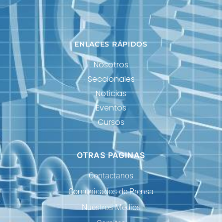
ENLACES RÁPIDOS
Nosotros
Seccionales
Noticias
Eventos
Cursos
OTRAS PAGINAS
Contactanos
Comunicados de Prensa
Nuestros Medios