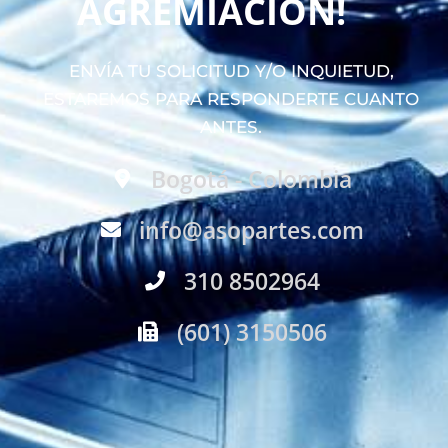
AGREMIACIÓN!
ENVÍA TU SOLICITUD Y/O INQUIETUD,
ESTAREMOS PARA RESPONDERTE CUANTO
ANTES.
Bogotá - Colombia
info@asopartes.com
310 8502964
(601) 3150506