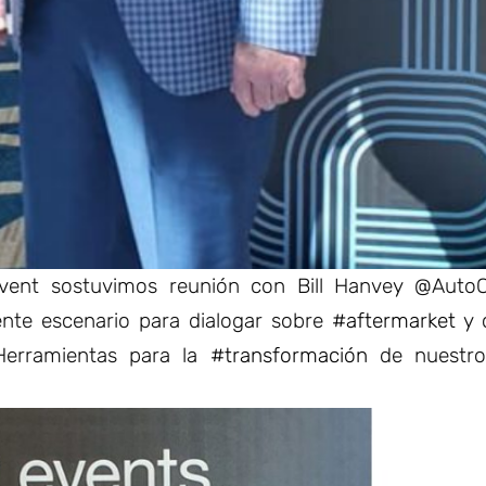
ent sostuvimos reunión con Bill Hanvey @Auto
nte escenario para dialogar sobre
#aftermarket
y 
erramientas para la
#transformación
de nuestro