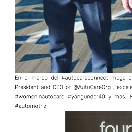
En el marco del
#autocareconnect
mega ev
President and CEO of @AutoCareOrg , excele
#womeninautocare
#yangunder40
y mas. H
#automotriz