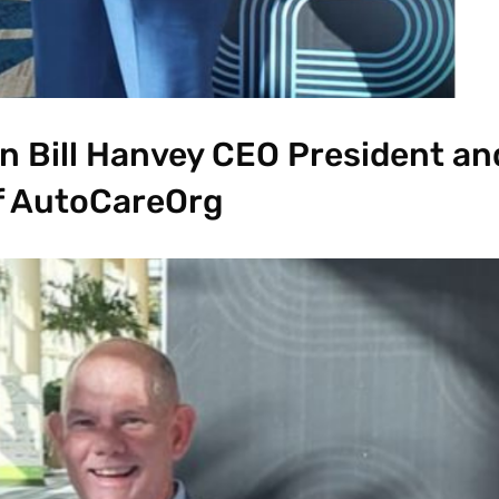
n Bill Hanvey CEO President an
f AutoCareOrg