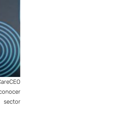
CareCEO
conocer
 sector