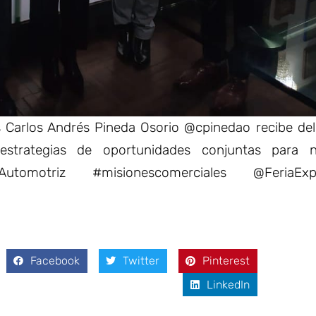
s Carlos Andrés Pineda Osorio @cpinedao recibe de
estrategias de oportunidades conjuntas para n
Automotriz #misionescomerciales @FeriaExp
Facebook
Twitter
Pinterest
LinkedIn