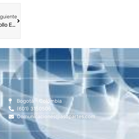
iguiente
Asopartes Bogotá y Secretaría de Desarrollo Económico de Bogotá establecen compromisos para una mayor participación en los programas del gobierno distrital
Bogotá - Colombia
(601) 3150506
Comunicaciones@asopartes.com