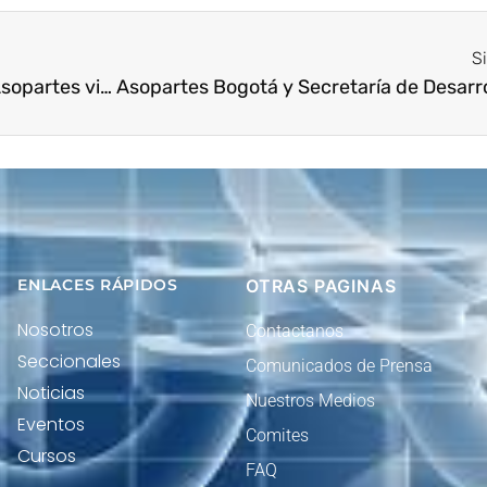
S
Presidente Ejecutivo Nacional de Asopartes visita a MKF
ENLACES RÁPIDOS
OTRAS PAGINAS
Nosotros
Contactanos
Seccionales
Comunicados de Prensa
Noticias
Nuestros Medios
Eventos
Comites
Cursos
FAQ