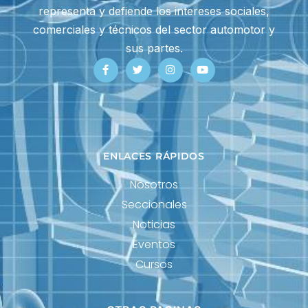
representa y defiende los intereses sociales,
comerciales y técnicos del sector automotor y
sus partes.
ENLACES RÁPIDOS
Nosotros
Seccionales
Noticias
Eventos
Cursos