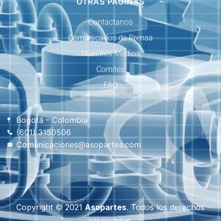
OTRAS PAGINAS
Contactanos
Comunicados de Prensa
Nuestros Medios
Comites
FAQ
Bogotá - Colombia
(601) 3150506
Comunicaciones@asopartes.com
Copyright © 2021
Asopartes
. Todos los derechos
reservados.