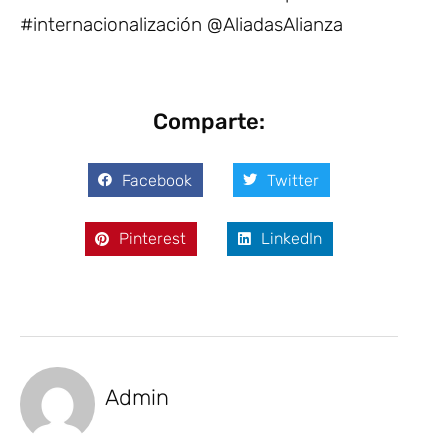
#internacionalización @AliadasAlianza
Comparte:
Facebook
Twitter
Pinterest
LinkedIn
Admin