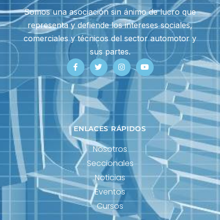
Somos una asociación sin ánimo de lucro que
representa y defiende los intereses sociales,
comerciales y técnicos del sector automotor y
sus partes.
ENLACES RÁPIDOS
Nosotros
Seccionales
Noticias
Eventos
Cursos