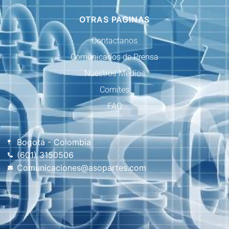
OTRAS PAGINAS
Contactanos
Comunicados de Prensa
Nuestros Medios
Comites
FAQ
Bogotá - Colombia
(601) 3150506
Comunicaciones@asopartes.com