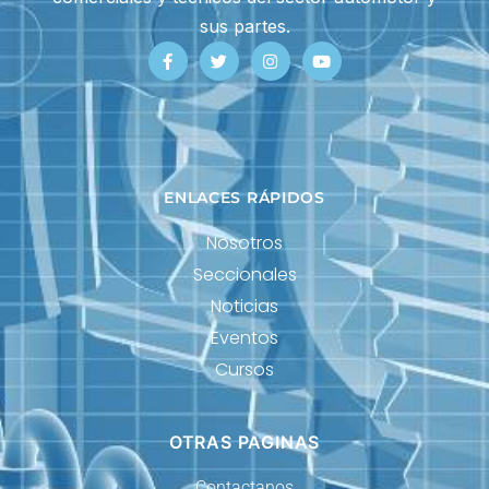
sus partes.
ENLACES RÁPIDOS
Nosotros
Seccionales
Noticias
Eventos
Cursos
OTRAS PAGINAS
Contactanos