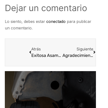
Dejar un comentario
Lo siento, debes estar
conectado
para publicar
un comentario.
Atrás
Siguiente
Exitosa Asamblea Seccional Oriente ASOPARTES 2022,se llevó a cabo el miércoles 27 de abril en Ciudad Bucaramanga
Agradecimientos totales a todos nuestros Afiliados, al Presidente Ejecutivo Carlos Andrés Pineda, @cpinedao.