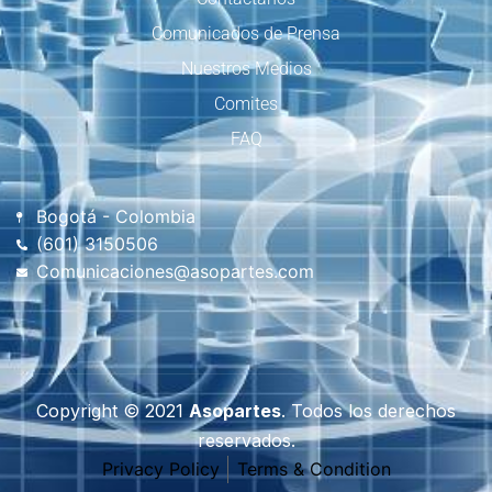
Comunicados de Prensa
Nuestros Medios
Comites
FAQ
Bogotá - Colombia
(601) 3150506
Comunicaciones@asopartes.com
Copyright © 2021
Asopartes
. Todos los derechos
reservados.
Privacy Policy
Terms & Condition