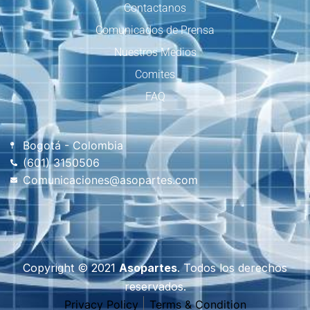
Contactanos
Comunicados de Prensa
Nuestros Medios
Comites
FAQ
Bogotá - Colombia
(601) 3150506
Comunicaciones@asopartes.com
Copyright © 2021
Asopartes
. Todos los derechos
reservados.
Privacy Policy
Terms & Condition