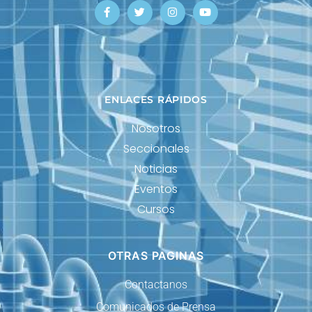
ENLACES RÁPIDOS
Nosotros
Seccionales
Noticias
Eventos
Cursos
OTRAS PAGINAS
Contactanos
Comunicados de Prensa