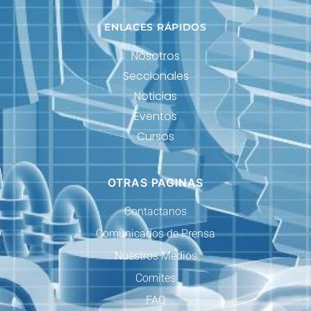
ENLACES RÁPIDOS
Nosotros
Seccionales
Noticias
Eventos
Cursos
OTRAS PAGINAS
Contactanos
Comunicados de Prensa
Nuestros Medios
Comites
FAQ