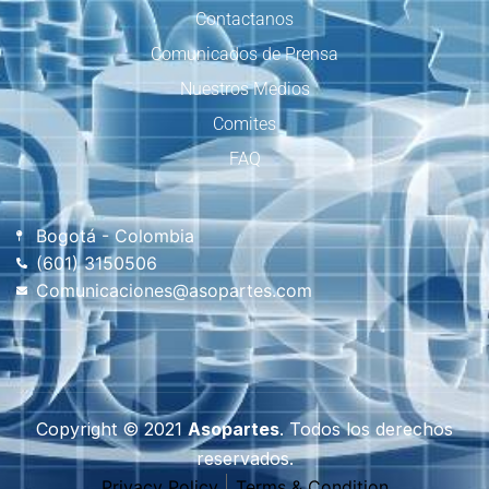
Contactanos
Comunicados de Prensa
Nuestros Medios
Comites
FAQ
Bogotá - Colombia
(601) 3150506
Comunicaciones@asopartes.com
Copyright © 2021
Asopartes
. Todos los derechos
reservados.
Privacy Policy
Terms & Condition