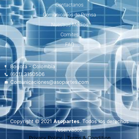
Contactanos
Comunicados de Prensa
Nuestros Medios
Comites
FAQ
Bogotá - Colombia
(601) 3150506
Comunicaciones@asopartes.com
Copyright © 2021
Asopartes
. Todos los derechos
reservados.
Privacy Policy
Terms & Condition