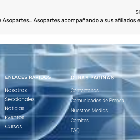
S
El Presidente Ejecutivo Nacional de Asopartes Carlos Andrés Pineda Osorio @cpinedao con nuestro afiliado @casatoro.oficial
ENLACES RÁPIDOS
OTRAS PAGINAS
Nosotros
Contactanos
Seccionales
Comunicados de Prensa
Noticias
Nuestros Medios
Eventos
Comites
Cursos
FAQ