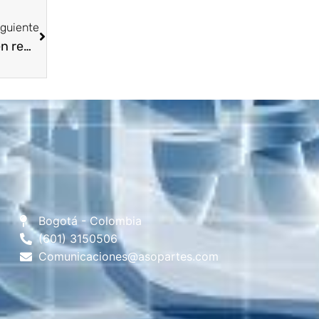
iguiente
Asopartes acompañando a sus afiliados en representación de la Industria En Movimiento en este Gran Evento F2R
Bogotá - Colombia
(601) 3150506
Comunicaciones@asopartes.com