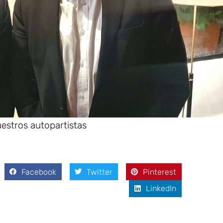
estros autopartistas
Facebook
Twitter
Pinterest
LinkedIn