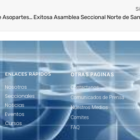
S
El Presidente Ejecutivo Nacional de Asopartes Carlos Andrés Pineda Osorio @cpinedao asiste al encuentro de afiliados 2022 de la Cámara de Industria y Comercio Colombo-Alemana @ahkcolombia . Acompañamos al Presidente del Consejo Directivo Señor David Colmenares @Colmenaresymas @AllianzCol .
ENLACES RÁPIDOS
OTRAS PAGINAS
Nosotros
Contactanos
Seccionales
Comunicados de Prensa
Noticias
Nuestros Medios
Eventos
Comites
Cursos
FAQ