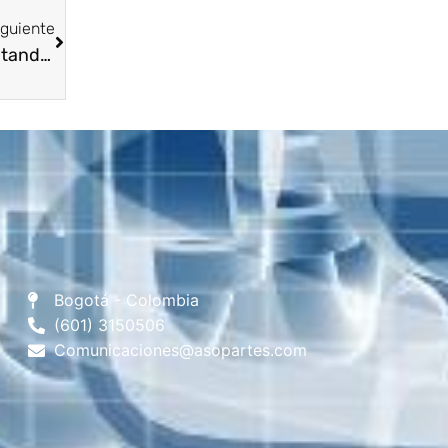
iguiente
Exitosa Asamblea Seccional Norte de Santander ASOPARTES 2022, realizada el 20 de abril en Ciudad de Cúcuta, encabezada por nuestro Presidente Ejecutivo Nacional el Dr Carlos Andrés Pineda, el Presidente de la Junta Directiva Seccional Ronald Colmenares y la Directora Ejecutiva Seccional Mariana Revilla Perozo.
Bogotá - Colombia
(601) 3150506
Comunicaciones@asopartes.com