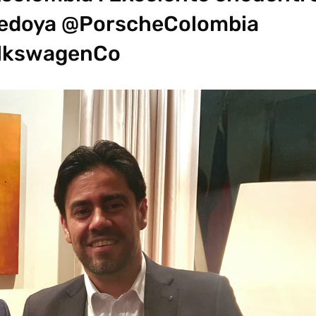
Bedoya @PorscheColombia
lkswagenCo