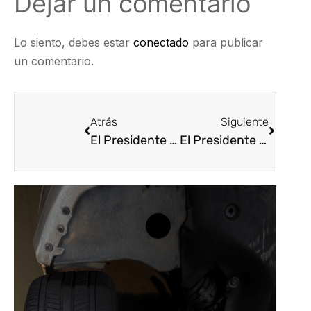
Dejar un comentario
Lo siento, debes estar
conectado
para publicar
un comentario.
Atrás
Siguiente
El Presidente Ejecutivo Nacional de Asopartes Carlos Andrés Pineda Osorio @cpinedao asiste al encuentro de afiliados 2022 de la Cámara de Industria y Comercio Colombo-Alemana @ahkcolombia . Excelente encuentro con Juan Felipe Bedoya @PorscheColombia @VolkswagenCo
El Presidente Ejecutivo Nacional de Asopartes Carlos Andrés Pineda Osorio @cpinedao en el marco de la reunión gremial @AliadasAlianza expuso al candidato @FicoGutierrez la actualidad del sector automotriz.